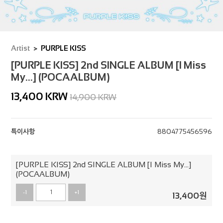
Artist
PURPLE KISS
[PURPLE KISS] 2nd SINGLE ALBUM [I Miss
My…] (POCAALBUM)
13,400
KRW
14,900 KRW
특이사항
8804775456596
[PURPLE KISS] 2nd SINGLE ALBUM [I Miss My…]
(POCAALBUM)
-1
+1
13,400
원