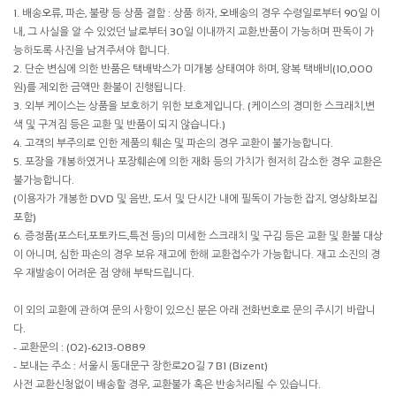
1. 배송오류, 파손, 불량 등 상품 결함 : 상품 하자, 오배송의 경우 수령일로부터 90일 이
내, 그 사실을 알 수 있었던 날로부터 30일 이내까지 교환,반품이 가능하며 판독이 가
능하도록 사진을 남겨주셔야 합니다.
2. 단순 변심에 의한 반품은 택배박스가 미개봉 상태여야 하며, 왕복 택배비(10,000
원)를 제외한 금액만 환불이 진행됩니다.
3. 외부 케이스는 상품을 보호하기 위한 보호제입니다. (케이스의 경미한 스크래치,변
색 및 구겨짐 등은 교환 및 반품이 되지 않습니다.)
4. 고객의 부주의로 인한 제품의 훼손 및 파손의 경우 교환이 불가능합니다.
5. 포장을 개봉하였거나 포장훼손에 의한 재화 등의 가치가 현저히 감소한 경우 교환은
불가능합니다.
(이용자가 개봉한 DVD 및 음반, 도서 및 단시간 내에 필독이 가능한 잡지, 영상화보집
포함)
6. 증정품(포스터,포토카드,특전 등)의 미세한 스크래치 및 구김 등은 교환 및 환불 대상
이 아니며, 심한 파손의 경우 보유 재고에 한해 교환접수가 가능합니다. 재고 소진의 경
우 재발송이 어려운 점 양해 부탁드립니다.
이 외의 교환에 관하여 문의 사항이 있으신 분은 아래 전화번호로 문의 주시기 바랍니
다.
- 교환문의 : (02)-6213-0889
- 보내는 주소 : 서울시 동대문구 장한로20길 7 B1 (Bizent)
사전 교환신청없이 배송할 경우, 교환불가 혹은 반송처리될 수 있습니다.