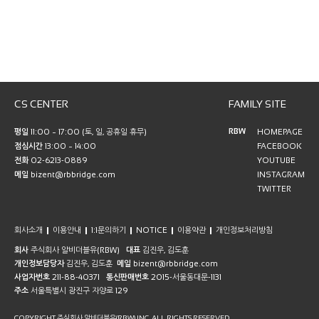
CS CENTER
FAMILY SITE
RBW
평일
11:00 ~ 17:00 (토, 일, 공휴일 휴무)
HOMEPAGE
점심시간
13:00 ~ 14:00
FACEBOOK
전화
02-6213-0889
YOUTUBE
메일
bizent@rbbridge.com
INSTAGRAM
TWITTER
회사소개
이용안내
1:1문의하기
NOTICE
이용약관
개인정보처리방침
회사
주식회사 알비더블유(RBW)
대표
김진우, 김도훈
개인정보담당자
김진우, 김도훈
메일
bizent@rbbridge.com
사업자번호
211-88-40371
통신판매번호
2015-서울동대문-1131
주소
서울특별시 광진구 자양로 129
COPYRIGHT 주식회사 알비더블유(RBW) INC. ALL RIGHTS RESERVED.