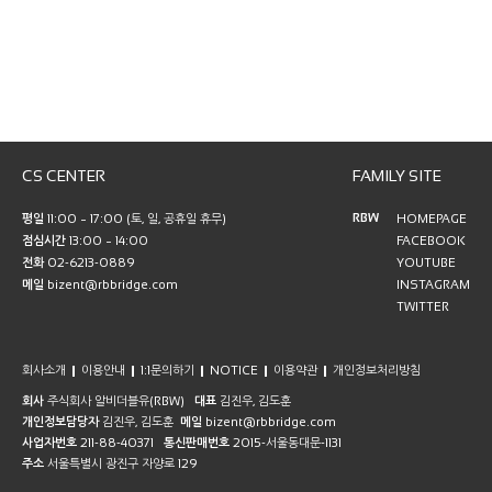
CS CENTER
FAMILY SITE
RBW
평일
11:00 ~ 17:00 (토, 일, 공휴일 휴무)
HOMEPAGE
점심시간
13:00 ~ 14:00
FACEBOOK
전화
02-6213-0889
YOUTUBE
메일
bizent@rbbridge.com
INSTAGRAM
TWITTER
회사소개
이용안내
1:1문의하기
NOTICE
이용약관
개인정보처리방침
회사
주식회사 알비더블유(RBW)
대표
김진우, 김도훈
개인정보담당자
김진우, 김도훈
메일
bizent@rbbridge.com
사업자번호
211-88-40371
통신판매번호
2015-서울동대문-1131
주소
서울특별시 광진구 자양로 129