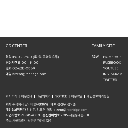
CS CENTER
FAMILY SITE
RBW
평일
11:00 ~ 17:00 (토, 일, 공휴일 휴무)
HOMEPAGE
점심시간
13:00 ~ 14:00
FACEBOOK
전화
02-6213-0889
YOUTUBE
메일
bizent@rbbridge.com
INSTAGRAM
TWITTER
회사소개
이용안내
1:1문의하기
NOTICE
이용약관
개인정보처리방침
회사
주식회사 알비더블유(RBW)
대표
김진우, 김도훈
개인정보담당자
김진우, 김도훈
메일
bizent@rbbridge.com
사업자번호
211-88-40371
통신판매번호
2015-서울동대문-1131
주소
서울특별시 광진구 자양로 129