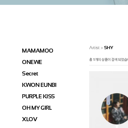
Artist
>
SHY
MAMAMOO
총
1
개의 상품이 검색 되었습
ONEWE
Secret
KWON EUNBI
PURPLE KISS
OH MY GIRL
XLOV