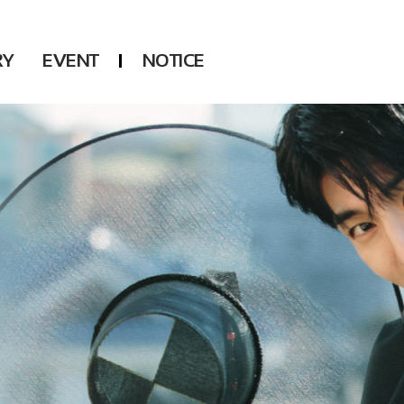
RY
EVENT
NOTICE
DSP
Another LABELS
KARA
ONEUS
KARD
B1A4
AHN YEEUN
ONF
YOUNG POSSE
LEE CHAE YEON
USPEER
HUR YOUNG JI
MIRAE