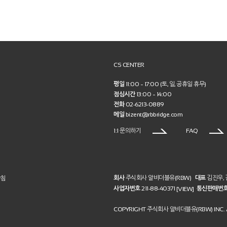
CS CENTER
평일
11:00 ~ 17:00 (토, 일, 공휴일 휴무)
점심시간
13:00 ~ 14:00
전화
02-6213-0889
메일
bizent@rbbridge.com
1:1 문의하기
FAQ
회사
주식회사 알비더블유(RBW)
대표
김진우,
방침
사업자번호
211-88-40371
통신판매번
[VIEW]
COPYRIGHT 주식회사 알비더블유(RBW) INC. A