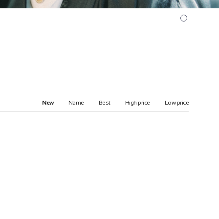
New
Name
Best
High price
Low price