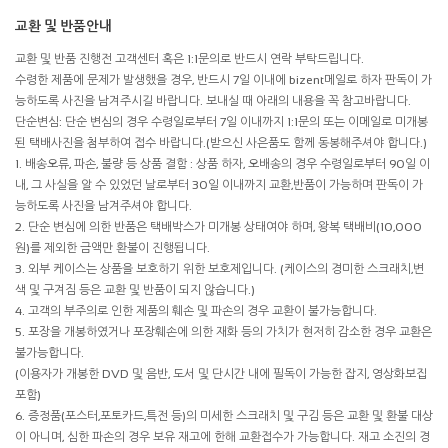
교환 및 반품안내
교환 및 반품 진행전 고객센터 혹은 1:1문의로 반드시 연락 부탁드립니다.
수령한 제품에 문제가 발생했을 경우, 반드시 7일 이내에 bizent메일로 하자 판독이 가
능하도록 사진을 남겨주시길 바랍니다. 보내실 때 아래의 내용을 꼭 참고바랍니다.
단순변심: 단순 변심의 경우 수령일로부터 7일 이내까지 1:1문의 또는 이메일로 미개봉
된 택배사진을 첨부하여 접수 바랍니다.(받으신 사은품도 함께 동봉해주셔야 합니다.)
1. 배송오류, 파손, 불량 등 상품 결함 : 상품 하자, 오배송의 경우 수령일로부터 90일 이
내, 그 사실을 알 수 있었던 날로부터 30일 이내까지 교환,반품이 가능하며 판독이 가
능하도록 사진을 남겨주셔야 합니다.
2. 단순 변심에 의한 반품은 택배박스가 미개봉 상태여야 하며, 왕복 택배비(10,000
원)를 제외한 금액만 환불이 진행됩니다.
3. 외부 케이스는 상품을 보호하기 위한 보호제입니다. (케이스의 경미한 스크래치,변
색 및 구겨짐 등은 교환 및 반품이 되지 않습니다.)
4. 고객의 부주의로 인한 제품의 훼손 및 파손의 경우 교환이 불가능합니다.
5. 포장을 개봉하였거나 포장훼손에 의한 재화 등의 가치가 현저히 감소한 경우 교환은
불가능합니다.
(이용자가 개봉한 DVD 및 음반, 도서 및 단시간 내에 필독이 가능한 잡지, 영상화보집
포함)
6. 증정품(포스터,포토카드,특전 등)의 미세한 스크래치 및 구김 등은 교환 및 환불 대상
이 아니며, 심한 파손의 경우 보유 재고에 한해 교환접수가 가능합니다. 재고 소진의 경