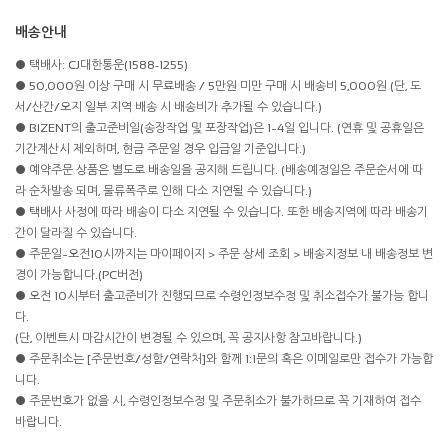
배송안내
● 택배사: CJ대한통운(1588-1255)
● 50,000원 이상 구매 시 무료배송 / 5만원 미만 구매 시 배송비 5,000원 (단, 도
서/산간/오지 일부 지역 배송 시 배송비가 추가될 수 있습니다.)
● BIZENT의 출고준비일(송장작업 및 포장작업)은 1~4일 입니다. (연휴 및 공휴일은
기간계산시 제외하며, 현금 주문일 경우 입금일 기준입니다.)
● 예약주문 상품은 별도로 배송일을 공지해 드립니다. (배송예정일은 주문순서에 따
라 순차발송 되며, 물류폭주로 인해 다소 지연될 수 있습니다.)
● 택배사 사정에 따라 배송이 다소 지연될 수 있습니다. 또한 배송지역에 따라 배송기
간이 달라질 수 있습니다.
● 주문일~오전10시까지는 마이페이지 > 주문 상세 조회 > 배송지정보 내 배송정보 변
경이 가능합니다.(PC버전)
● 오전 10시부터 출고준비가 진행되므로 수령인정보수정 및 취소접수가 불가능 합니
다.
(단, 이벤트시 마감시간이 변경될 수 있으며, 꼭 공지사항 참고바랍니다.)
● 주문취소는 [주문번호/성함/연락처]와 함께 1:1문의 혹은 이메일로만 접수가 가능합
니다.
● 주문번호가 없을 시, 수령인정보수정 및 주문취소가 불가하므로 꼭 기재하여 접수
바랍니다.