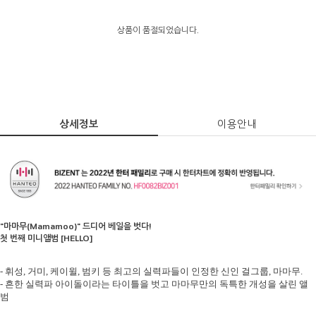
상품이 품절되었습니다.
상세정보
이용안내
"마마무
(Mamamoo)"
드디어 베일을 벗다
!
첫 번째 미니앨범
[HELLO]
-
휘성
,
거미
,
케이윌
,
범키 등 최고의 실력파들이 인정한 신인 걸그룹
,
마마무
.
-
흔한 실력파 아이돌이라는 타이틀을 벗고 마마무만의 독특한 개성을 살린 앨
범