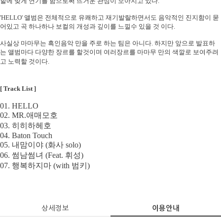
할에 맞게 연기를 함으로써 뜨거운 관심이 모아지고 있다
.
'HELLO'
앨범은 전체적으로 유쾌하고 재기발랄하면서도 음악적인 진지함이 묻
어있고 곡 하나하나 보컬의 개성과 깊이를 느낄수 있을 것 이다
.
사실상 마마무는 흑인음악 만을 주로 하는 팀은 아니다
.
하지만 앞으로 발표하
는 앨범마다 다양한 장르를 할것이며 여러장르를 마마무 만의 색깔로 보여주려
고 노력할 것이다
.
[ Track List ]
01. HELLO
02. MR.
애매모호
03.
히히하헤호
04. Baton Touch
05.
내맘이야
(
화사
solo)
06. 썸남썸녀 (Feat. 휘성)
07.
행복하지마
(with
범키
)
상세정보
이용안내