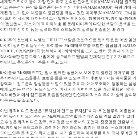
세계적으로 아기들이 가장 먼저 하고 친숙한 단어인
'
마마
(MAMA)'
처럼 원초적
이고 본능적인 음악을 들려준다는 의미의
"
마마무
(MAMAMOO)".
음원 외에 공
개된 정보가 없어 대중들의 궁금증을 유발시켰던 마마무
(MAMAMOO).
그녀들
이 드디어 세상에 태어난다
!
그간 발매된 범키와의
'
행복하지마
',
케이윌
-
휘성과
의
'
썸남썸녀
',
긱스와의
'
히히하헤호
'
를 통해 마마무의 다양한 색깔의 음색을 보
이며 데뷔전 이미 많은 실력파 아티스트들에게 실력을 인증받은 바 있다
.
마마무의 첫번째 미니앨범
"HELLO"
색깔은 전반적으로 평키와 힙합 어반 알앤
비이며 펑키한 리듬위주인 타이틀곡
'Mr
애매모호
'
를 포함한
'
썸남썸녀
, BATON
TOUCH',
어반알앤비곡
'
행복하지마
,
히히하헤호
'
그리고 멤버 중 화사가 직접
작사작곡한 힙합트랙
'
내맘이야
'
등
7
곡으로 앨범의 전체적인 분위기가 레트로
하면서도 흑인음악이 주를 이루고 있다
.
타이틀곡
'Mr.
애매모호
'
는 앞서 발표한 싱글에서 보여주지 않았던 마마무의 블
루지하면서도 소울풀한 보컬을 들을 수 있으며 곡의 후반부에서는 파워풀한 가
창력과 보컬그룹의 앙상블을 느낄수 있을 것이다
.
애매모호하게 행동하는 남성
에게 고하는 여성의 단도직입적인 메세지가 매력이며 요즘 가장 핫했던
'
썸
'
과
'
착해빠졌어
'
에서 김도훈과 호흡을 맞췄던 민연재와 긱스의 루이가 함께 참여해
더욱 눈길을 끌고있다
.
이번 뮤직비디오 컨셉은
"
뮤지션이 만드는 뮤지션
"
이다
.
씨엔블루의 이종현이
이번 뮤직비디오의 주인공
'Mr.
애매모호
'
역할과 기타리스트 역을 맡았다
.
그리
고 휘성은 뮤직비디오 감독
,
백지영은 선배로서의 조언자
,
정준영은 연출부 스
탭
,
케이윌은 포토그래퍼
,
라이머는 카메라감독
,
범키는 코러스
,
돈스파이크는
피아노연주 등 최고의 뮤지션들이 대거 출연하며 마마무를 위해 각자 주어진 역