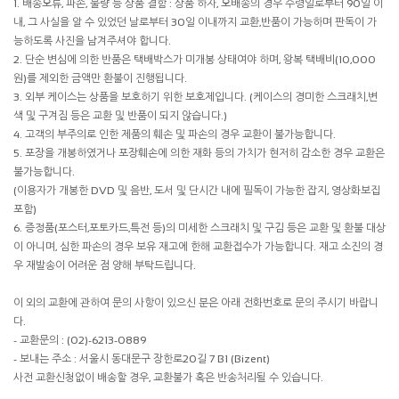
1. 배송오류, 파손, 불량 등 상품 결함 : 상품 하자, 오배송의 경우 수령일로부터 90일 이
내, 그 사실을 알 수 있었던 날로부터 30일 이내까지 교환,반품이 가능하며 판독이 가
능하도록 사진을 남겨주셔야 합니다.
2. 단순 변심에 의한 반품은 택배박스가 미개봉 상태여야 하며, 왕복 택배비(10,000
원)를 제외한 금액만 환불이 진행됩니다.
3. 외부 케이스는 상품을 보호하기 위한 보호제입니다. (케이스의 경미한 스크래치,변
색 및 구겨짐 등은 교환 및 반품이 되지 않습니다.)
4. 고객의 부주의로 인한 제품의 훼손 및 파손의 경우 교환이 불가능합니다.
5. 포장을 개봉하였거나 포장훼손에 의한 재화 등의 가치가 현저히 감소한 경우 교환은
불가능합니다.
(이용자가 개봉한 DVD 및 음반, 도서 및 단시간 내에 필독이 가능한 잡지, 영상화보집
포함)
6. 증정품(포스터,포토카드,특전 등)의 미세한 스크래치 및 구김 등은 교환 및 환불 대상
이 아니며, 심한 파손의 경우 보유 재고에 한해 교환접수가 가능합니다. 재고 소진의 경
우 재발송이 어려운 점 양해 부탁드립니다.
이 외의 교환에 관하여 문의 사항이 있으신 분은 아래 전화번호로 문의 주시기 바랍니
다.
- 교환문의 : (02)-6213-0889
- 보내는 주소 : 서울시 동대문구 장한로20길 7 B1 (Bizent)
사전 교환신청없이 배송할 경우, 교환불가 혹은 반송처리될 수 있습니다.