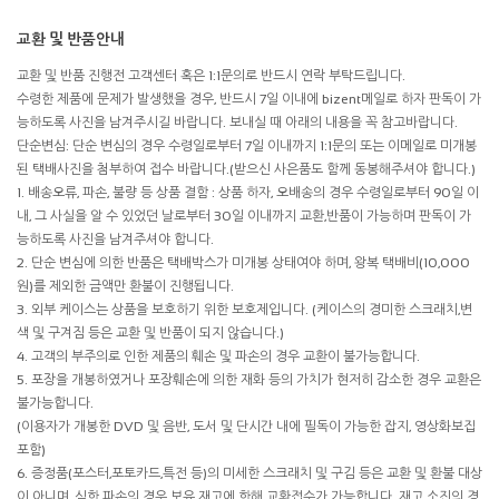
교환 및 반품안내
교환 및 반품 진행전 고객센터 혹은 1:1문의로 반드시 연락 부탁드립니다.
수령한 제품에 문제가 발생했을 경우, 반드시 7일 이내에 bizent메일로 하자 판독이 가
능하도록 사진을 남겨주시길 바랍니다. 보내실 때 아래의 내용을 꼭 참고바랍니다.
단순변심: 단순 변심의 경우 수령일로부터 7일 이내까지 1:1문의 또는 이메일로 미개봉
된 택배사진을 첨부하여 접수 바랍니다.(받으신 사은품도 함께 동봉해주셔야 합니다.)
1. 배송오류, 파손, 불량 등 상품 결함 : 상품 하자, 오배송의 경우 수령일로부터 90일 이
내, 그 사실을 알 수 있었던 날로부터 30일 이내까지 교환,반품이 가능하며 판독이 가
능하도록 사진을 남겨주셔야 합니다.
2. 단순 변심에 의한 반품은 택배박스가 미개봉 상태여야 하며, 왕복 택배비(10,000
원)를 제외한 금액만 환불이 진행됩니다.
3. 외부 케이스는 상품을 보호하기 위한 보호제입니다. (케이스의 경미한 스크래치,변
색 및 구겨짐 등은 교환 및 반품이 되지 않습니다.)
4. 고객의 부주의로 인한 제품의 훼손 및 파손의 경우 교환이 불가능합니다.
5. 포장을 개봉하였거나 포장훼손에 의한 재화 등의 가치가 현저히 감소한 경우 교환은
불가능합니다.
(이용자가 개봉한 DVD 및 음반, 도서 및 단시간 내에 필독이 가능한 잡지, 영상화보집
포함)
6. 증정품(포스터,포토카드,특전 등)의 미세한 스크래치 및 구김 등은 교환 및 환불 대상
이 아니며, 심한 파손의 경우 보유 재고에 한해 교환접수가 가능합니다. 재고 소진의 경