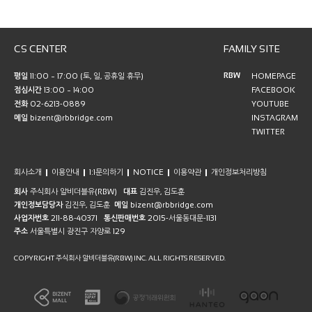
CS CENTER
FAMILY SITE
RBW
평일
11:00 ~ 17:00 (토, 일, 공휴일 휴무)
HOMEPAGE
점심시간
13:00 ~ 14:00
FACEBOOK
전화
02-6213-0889
YOUTUBE
메일
bizent@rbbridge.com
INSTAGRAM
TWITTER
회사소개
이용안내
1:1문의하기
NOTICE
이용약관
개인정보처리방침
회사
주식회사 알비더블유(RBW)
대표
김진우, 김도훈
개인정보담당자
김진우, 김도훈
메일
bizent@rbbridge.com
사업자번호
211-88-40371
통신판매번호
2015-서울동대문-1131
주소
서울특별시 광진구 자양로 129
COPYRIGHT 주식회사 알비더블유(RBW) INC. ALL RIGHTS RESERVED.