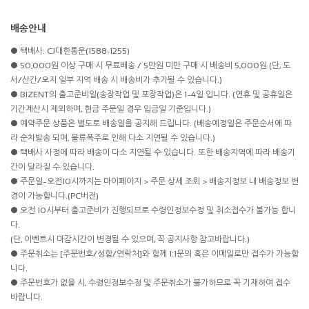
배송안내
● 택배사: CJ대한통운(1588-1255)
● 50,000원 이상 구매 시 무료배송 / 5만원 미만 구매 시 배송비 5,000원 (단, 도
서/산간/오지 일부 지역 배송 시 배송비가 추가될 수 있습니다.)
● BIZENT의 출고준비일(송장작업 및 포장작업)은 1~4일 입니다. (연휴 및 공휴일은
기간계산시 제외하며, 현금 주문일 경우 입금일 기준입니다.)
● 예약주문 상품은 별도로 배송일을 공지해 드립니다. (배송예정일은 주문순서에 따
라 순차발송 되며, 물류폭주로 인해 다소 지연될 수 있습니다.)
● 택배사 사정에 따라 배송이 다소 지연될 수 있습니다. 또한 배송지역에 따라 배송기
간이 달라질 수 있습니다.
● 주문일~오전10시까지는 마이페이지 > 주문 상세 조회 > 배송지정보 내 배송정보 변
경이 가능합니다.(PC버전)
● 오전 10시부터 출고준비가 진행되므로 수령인정보수정 및 취소접수가 불가능 합니
다.
(단, 이벤트시 마감시간이 변경될 수 있으며, 꼭 공지사항 참고바랍니다.)
● 주문취소는 [주문번호/성함/연락처]와 함께 1:1문의 혹은 이메일로만 접수가 가능합
니다.
● 주문번호가 없을 시, 수령인정보수정 및 주문취소가 불가하므로 꼭 기재하여 접수
바랍니다.