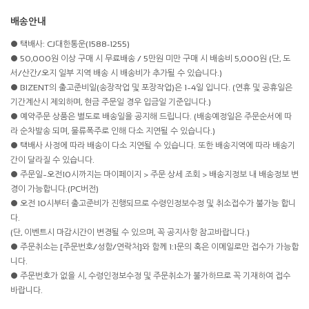
배송안내
● 택배사: CJ대한통운(1588-1255)
● 50,000원 이상 구매 시 무료배송 / 5만원 미만 구매 시 배송비 5,000원 (단, 도
서/산간/오지 일부 지역 배송 시 배송비가 추가될 수 있습니다.)
● BIZENT의 출고준비일(송장작업 및 포장작업)은 1~4일 입니다. (연휴 및 공휴일은
기간계산시 제외하며, 현금 주문일 경우 입금일 기준입니다.)
● 예약주문 상품은 별도로 배송일을 공지해 드립니다. (배송예정일은 주문순서에 따
라 순차발송 되며, 물류폭주로 인해 다소 지연될 수 있습니다.)
● 택배사 사정에 따라 배송이 다소 지연될 수 있습니다. 또한 배송지역에 따라 배송기
간이 달라질 수 있습니다.
● 주문일~오전10시까지는 마이페이지 > 주문 상세 조회 > 배송지정보 내 배송정보 변
경이 가능합니다.(PC버전)
● 오전 10시부터 출고준비가 진행되므로 수령인정보수정 및 취소접수가 불가능 합니
다.
(단, 이벤트시 마감시간이 변경될 수 있으며, 꼭 공지사항 참고바랍니다.)
● 주문취소는 [주문번호/성함/연락처]와 함께 1:1문의 혹은 이메일로만 접수가 가능합
니다.
● 주문번호가 없을 시, 수령인정보수정 및 주문취소가 불가하므로 꼭 기재하여 접수
바랍니다.