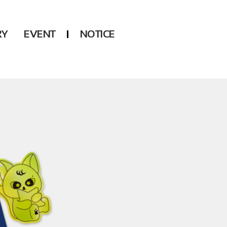
RY
EVENT
NOTICE
DSP
Another LABELS
KARA
ONEUS
KARD
B1A4
AHN YEEUN
ONF
YOUNG POSSE
LEE CHAE YEON
USPEER
HUR YOUNG JI
MIRAE