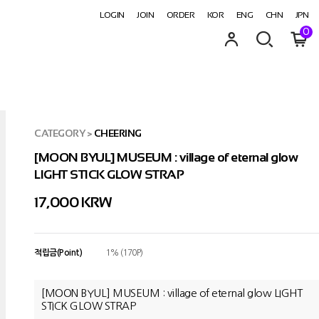
LOGIN
JOIN
ORDER
KOR
ENG
CHN
JPN
0
CATEGORY
>
CHEERING
[MOON BYUL] MUSEUM : village of eternal glow
LIGHT STICK GLOW STRAP
17,000
KRW
적립금(Point)
1% (170P)
[MOON BYUL] MUSEUM : village of eternal glow LIGHT
STICK GLOW STRAP