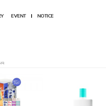
RY
EVENT
NOTICE
DSP
Another LABELS
KARA
ONEUS
KARD
B1A4
AHN YEEUN
ONF
YOUNG POSSE
LEE CHAE YEON
니다.
USPEER
HUR YOUNG JI
MIRAE