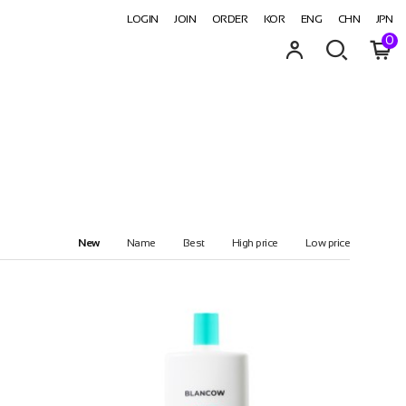
LOGIN
JOIN
ORDER
KOR
ENG
CHN
JPN
0
New
Name
Best
High price
Low price