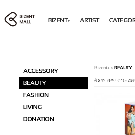
BIZENT+
ARTIST
CATEGO
ACCESSORY
RBW
PHOTO / BOOK
Solar POP-UP : What U WANT
WM
BEAUTY
MAMAMOO
CD / DVD
OH MY GIRL
FASHION
ONEWE
CHEERING
XLOV
LIVING
Secret
ACCESSORY
Bizent+
>
BEAUTY
ACCESSORY
DONATION
KWON EUNBI
FASHION
총
5
개의 상품이 검색 되었습
BEAUTY
PURPLE KISS
LIVING
DONATION
FASHION
PRE-ORDER
LIVING
DONATION