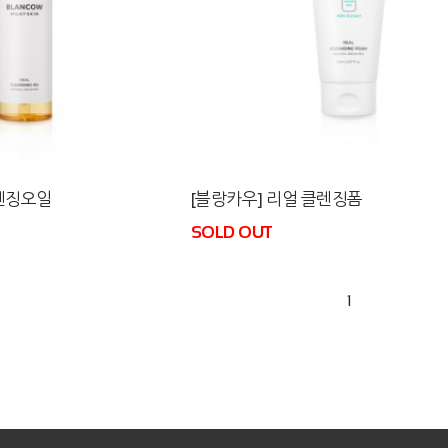
클렌징오일
[블랑카우] 리얼 클렌징폼
SOLD OUT
1