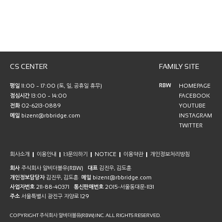
CS CENTER
FAMILY SITE
RBW
평일
11:00 ~ 17:00 (토, 일, 공휴일 휴무)
HOMEPAGE
점심시간
13:00 ~ 14:00
FACEBOOK
전화
02-6213-0889
YOUTUBE
메일
bizent@rbbridge.com
INSTAGRAM
TWITTER
회사소개
이용안내
1:1문의하기
NOTICE
이용약관
개인정보처리방침
회사
주식회사 알비더블유(RBW)
대표
김진우, 김도훈
개인정보담당자
김진우, 김도훈
메일
bizent@rbbridge.com
사업자번호
211-88-40371
통신판매번호
2015-서울동대문-1131
주소
서울특별시 광진구 자양로 129
COPYRIGHT 주식회사 알비더블유(RBW) INC. ALL RIGHTS RESERVED.