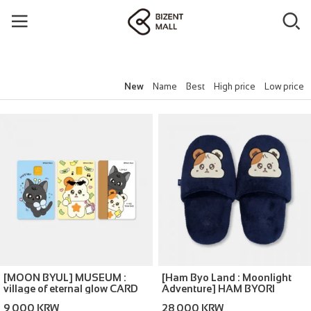
New
Name
Best
High price
Low price
[MOON BYUL] MUSEUM :
[Ham Byo Land : Moonlight
village of eternal glow CARD
Adventure] HAM BYORI
COVER STICKER SET
ROOM SHOES
9,000 KRW
28,000 KRW